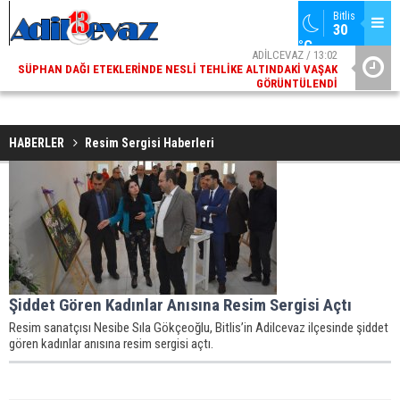
Bitlis
30 
°C
ADİLCEVAZ / 13:02
SÜPHAN DAĞI ETEKLERINDE NESLI TEHLIKE ALTINDAKI VAŞAK
ADI
GÖRÜNTÜLENDI
HABERLER
Resim Sergisi Haberleri
Şiddet Gören Kadınlar Anısına Resim Sergisi Açtı
Resim sanatçısı Nesibe Sıla Gökçeoğlu, Bitlis’in Adilcevaz ilçesinde şiddet
gören kadınlar anısına resim sergisi açtı.