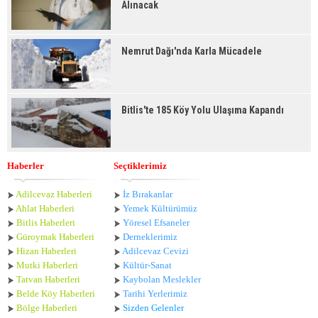
Alınacak
Nemrut Dağı'nda Karla Mücadele
Bitlis'te 185 Köy Yolu Ulaşıma Kapandı
Haberler
Seçtiklerimiz
Adilcevaz Haberleri
İz Bırakanlar
Ahlat Haberle
ri
Yemek Kültürümüz
Bitlis Haberleri
Yöresel Efsaneler
Güroymak Haberleri
Derneklerimiz
Hizan Haberleri
Adilcevaz Cevizi
Mutki Haberleri
Kültür-Sanat
Tatvan Haberleri
Kaybolan Meslekler
Belde Köy Haberleri
Tarihi Yerlerimiz
Bölge Haberleri
Sizden Gelenler