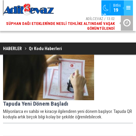
Bitlis
19 
°C
ADİLCEVAZ / 13:02
SÜPHAN DAĞI ETEKLERINDE NESLI TEHLIKE ALTINDAKI VAŞAK
ADI
GÖRÜNTÜLENDI
HABERLER
Qr Kodu Haberleri
Tapuda Yeni Dönem Başladı
Milyonlarca ev sahibi ve kiracıyı ilgilendiren yeni dönem başlıyor. Tapuda QR
koduyla artık birçok bilgi kolay bir şekilde öğrenilebilecek.