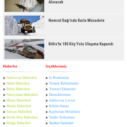
Alınacak
Nemrut Dağı'nda Karla Mücadele
Bitlis'te 185 Köy Yolu Ulaşıma Kapandı
Haberler
Seçtiklerimiz
Adilcevaz Haberleri
İz Bırakanlar
Ahlat Haberle
ri
Yemek Kültürümüz
Bitlis Haberleri
Yöresel Efsaneler
Güroymak Haberleri
Derneklerimiz
Hizan Haberleri
Adilcevaz Cevizi
Mutki Haberleri
Kültür-Sanat
Tatvan Haberleri
Kaybolan Meslekler
Belde Köy Haberleri
Tarihi Yerlerimiz
Bölge Haberleri
Sizden Gelenler