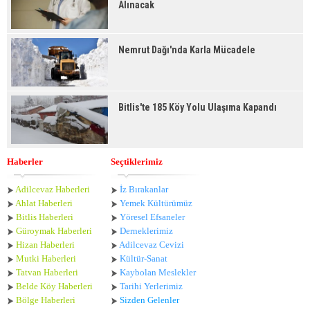
Alınacak
Nemrut Dağı'nda Karla Mücadele
Bitlis'te 185 Köy Yolu Ulaşıma Kapandı
Haberler
Seçtiklerimiz
Adilcevaz Haberleri
İz Bırakanlar
Ahlat Haberle
ri
Yemek Kültürümüz
Bitlis Haberleri
Yöresel Efsaneler
Güroymak Haberleri
Derneklerimiz
Hizan Haberleri
Adilcevaz Cevizi
Mutki Haberleri
Kültür-Sanat
Tatvan Haberleri
Kaybolan Meslekler
Belde Köy Haberleri
Tarihi Yerlerimiz
Bölge Haberleri
Sizden Gelenler