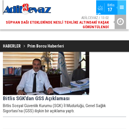
Bitlis
17 
°C
ADİLCEVAZ / 13:02
SÜPHAN DAĞI ETEKLERINDE NESLI TEHLIKE ALTINDAKI VAŞAK
ADI
GÖRÜNTÜLENDI
HABERLER
Prim Borcu Haberleri
Bitlis SGK'dan GSS Açıklaması
Bitlis Sosyal Güvenlik Kurumu (SGK) İl Müdürlüğü, Genel Sağlık
Sigortası'na (GSS) ilişkin bir açıklama yaptı.