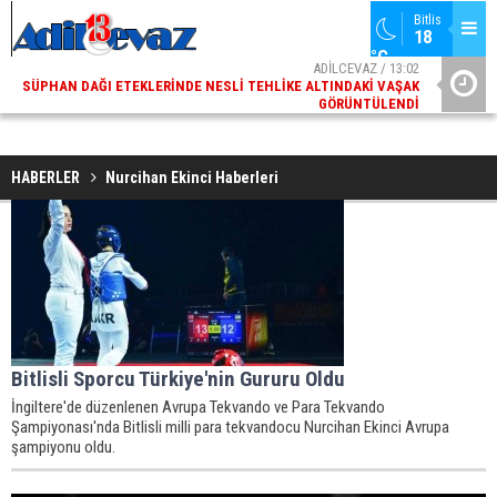
Bitlis
18 
°C
ADİLCEVAZ / 13:02
SÜPHAN DAĞI ETEKLERINDE NESLI TEHLIKE ALTINDAKI VAŞAK
ADI
GÖRÜNTÜLENDI
HABERLER
Nurcihan Ekinci Haberleri
Bitlisli Sporcu Türkiye'nin Gururu Oldu
İngiltere'de düzenlenen Avrupa Tekvando ve Para Tekvando
Şampiyonası'nda Bitlisli milli para tekvandocu Nurcihan Ekinci Avrupa
şampiyonu oldu.