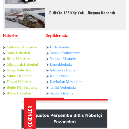
Bitlis'te 185 Köy Yolu Ulaşıma Kapandı
Haberler
Seçtiklerimiz
Adilcevaz Haberleri
İz Bırakanlar
Ahlat Haberle
ri
Yemek Kültürümüz
Bitlis Haberleri
Yöresel Efsaneler
Güroymak Haberleri
Derneklerimiz
Hizan Haberleri
Adilcevaz Cevizi
Mutki Haberleri
Kültür-Sanat
Tatvan Haberleri
Kaybolan Meslekler
Belde Köy Haberleri
Tarihi Yerlerimiz
Bölge Haberleri
Sizden Gelenler
İLGİ ÇEKENLER