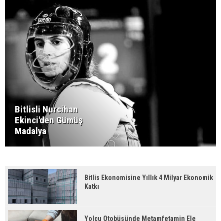
Bitlisli Nurcihan
Ekinci'den Gümüş
Madalya
Bitlis Ekonomisine Yıllık 4 Milyar Ekonomik
Katkı
Yolcu Otobüsünde Metamfetamin Ele