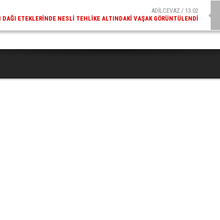
ADİLCEVAZ / 13:02
DAĞI ETEKLERINDE NESLI TEHLIKE ALTINDAKI VAŞAK GÖRÜNTÜLENDI