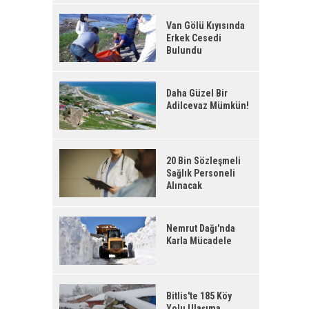
Van Gölü Kıyısında
Erkek Cesedi
Bulundu
Daha Güzel Bir
Adilcevaz Mümkün!
20 Bin Sözleşmeli
Sağlık Personeli
Alınacak
Nemrut Dağı'nda
Karla Mücadele
Bitlis'te 185 Köy
Yolu Ulaşıma