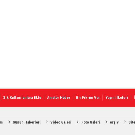
Sık Kullanılanlara Ekle
Amatör Haber
Bir Fikrim Var
Yayın İlkeleri
am
Günün Haberleri
Video Galeri
Foto Galeri
Arşiv
Sit