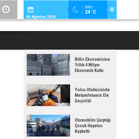
ADİLCEVAZ / 09:
Bitlis
24 °C
ADILCEVAZ ESKI KAYMAKAMLARINDAN MUSTAFA ÇIFTÇI İÇIŞLERI BAKANI OL
06 Ağustos 2026
Perşembe
Bitlis Ekonomisine
Yıllık 4 Milyar
Ekonomik Katkı
Yolcu Otobüsünde
Metamfetamin Ele
Geçirildi
Otomobilin Çarptığı
Çocuk Hayatını
Kaybetti