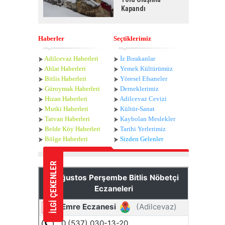
Kapandı
Haberler
Seçtiklerimiz
Adilcevaz Haberleri
İz Bırakanlar
Ahlat Haberle
ri
Yemek Kültürümüz
Bitlis Haberleri
Yöresel Efsaneler
Güroymak Haberleri
Derneklerimiz
Hizan Haberleri
Adilcevaz Cevizi
Mutki Haberleri
Kültür-Sanat
Tatvan Haberleri
Kaybolan Meslekler
Belde Köy Haberleri
Tarihi Yerlerimiz
Bölge Haberleri
Sizden Gelenler
İLGİ ÇEKENLER