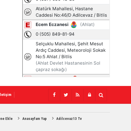
İletişim
ene Ekle
Anasayfam Yap
Adilcevaz13 Tv