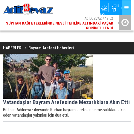
Bitlis
17 
°C
ADİLCEVAZ / 13:02
SÜPHAN DAĞI ETEKLERINDE NESLI TEHLIKE ALTINDAKI VAŞAK
ADI
GÖRÜNTÜLENDI
HABERLER
Bayram Arefesi Haberleri
Vatandaşlar Bayram Arefesinde Mezarlıklara Akın Etti
Bitlis’in Adilcevaz ilçesinde Kurban bayramı arefesinde mezarlıklara akın
eden vatandaşlar yakınları için dua etti.