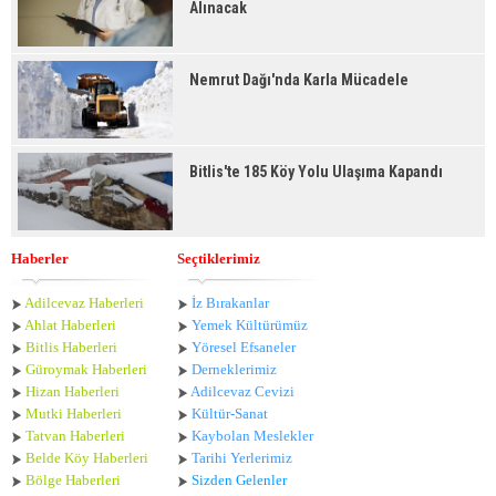
Alınacak
Nemrut Dağı'nda Karla Mücadele
Bitlis'te 185 Köy Yolu Ulaşıma Kapandı
Haberler
Seçtiklerimiz
Adilcevaz Haberleri
İz Bırakanlar
Ahlat Haberle
ri
Yemek Kültürümüz
Bitlis Haberleri
Yöresel Efsaneler
Güroymak Haberleri
Derneklerimiz
Hizan Haberleri
Adilcevaz Cevizi
Mutki Haberleri
Kültür-Sanat
Tatvan Haberleri
Kaybolan Meslekler
Belde Köy Haberleri
Tarihi Yerlerimiz
Bölge Haberleri
Sizden Gelenler