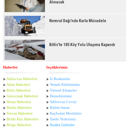
Alınacak
Nemrut Dağı'nda Karla Mücadele
Bitlis'te 185 Köy Yolu Ulaşıma Kapandı
Haberler
Seçtiklerimiz
Adilcevaz Haberleri
İz Bırakanlar
Ahlat Haberle
ri
Yemek Kültürümüz
Bitlis Haberleri
Yöresel Efsaneler
Güroymak Haberleri
Derneklerimiz
Hizan Haberleri
Adilcevaz Cevizi
Mutki Haberleri
Kültür-Sanat
Tatvan Haberleri
Kaybolan Meslekler
Belde Köy Haberleri
Tarihi Yerlerimiz
Bölge Haberleri
Sizden Gelenler