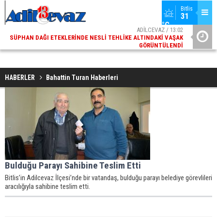
Bitlis
31 
°C
ADİLCEVAZ / 13:02
SÜPHAN DAĞI ETEKLERINDE NESLI TEHLIKE ALTINDAKI VAŞAK
ADI
GÖRÜNTÜLENDI
HABERLER
Bahattin Turan Haberleri
Bulduğu Parayı Sahibine Teslim Etti
Bitlis’in Adilcevaz İlçesi’nde bir vatandaş, bulduğu parayı belediye görevlileri
aracılığıyla sahibine teslim etti.