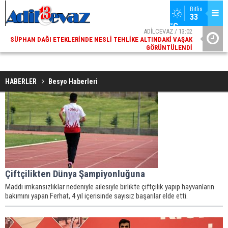
Bitlis
33 
°C
ADİLCEVAZ / 13:02
SÜPHAN DAĞI ETEKLERINDE NESLI TEHLIKE ALTINDAKI VAŞAK
ADI
GÖRÜNTÜLENDI
HABERLER
Besyo Haberleri
Çiftçilikten Dünya Şampiyonluğuna
Maddi imkansızlıklar nedeniyle ailesiyle birlikte çiftçilik yapıp hayvanların
bakımını yapan Ferhat, 4 yıl içerisinde sayısız başarılar elde etti.