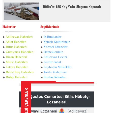
Bitlis'te 185 Köy Yolu Ulaşıma Kapandı
Haberler
Seçtiklerimiz
Adilcevaz Haberleri
İz Bırakanlar
Ahlat Haberle
ri
Yemek Kültürümüz
Bitlis Haberleri
Yöresel Efsaneler
Güroymak Haberleri
Derneklerimiz
Hizan Haberleri
Adilcevaz Cevizi
Mutki Haberleri
Kültür-Sanat
Tatvan Haberleri
Kaybolan Meslekler
Belde Köy Haberleri
Tarihi Yerlerimiz
Bölge Haberleri
Sizden Gelenler
İLGİ ÇEKENLER