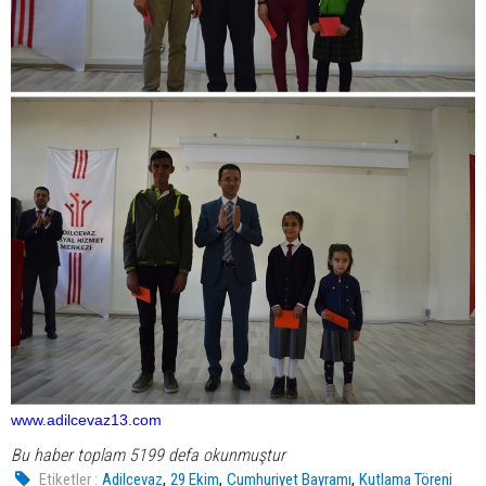
www.adilcevaz13.com
Bu haber toplam 5199 defa okunmuştur
,
,
,
Etiketler :
Adilcevaz
29 Ekim
Cumhuriyet Bayramı
Kutlama Töreni