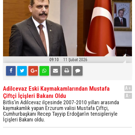
09:10
11 Şubat 2026
Adilcevaz Eski Kaymakamlarından Mustafa
A+
Çiftçi İçişleri Bakanı Oldu
A-
Bitlis’in Adilcevaz ilçesinde 2007-2010 yılları arasında
kaymakamlık yapan Erzurum valisi Mustafa Çiftçi,
Cumhurbaşkanı Recep Tayyip Erdoğan’ın tensipleriyle
İçişleri Bakanı oldu.