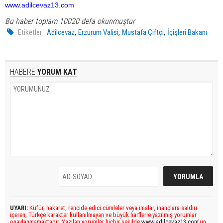
www.adilcevaz13.com
Bu haber toplam 10020 defa okunmuştur
,
,
,
Etiketler :
Adilcevaz
Erzurum Valisi
Mustafa Çiftçi
İçişleri Bakanı
HABERE
YORUM KAT
UYARI:
Küfür, hakaret, rencide edici cümleler veya imalar, inançlara saldırı
içeren, Türkçe karakter kullanılmayan ve büyük harflerle yazılmış yorumlar
onaylanmamaktadır. Yazılan yorumlar hiçbir şekilde
www.adilcevaz13.com
’un