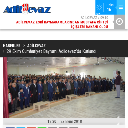
Bitlis
16 
°C
02
ADİLCEVAZ / 09:10
AK
ADILCEVAZ ESKI KAYMAKAMLARINDAN MUSTAFA ÇIFTÇI
DI
İÇIŞLERI BAKANI OLDU
HABERLER
ADİLCEVAZ
29 Ekim Cumhuriyet Bayramı Adilcevaz’da Kutlandı
13:30
29 Ekim 2018