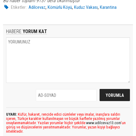
Bu haber toplam 9157 defa okunmuştur
,
,
,
Etiketler :
Adilcevaz
Kömürlü Köyü
Kuduz Vakası
Karantina
HABERE
YORUM KAT
UYARI:
Küfür, hakaret, rencide edici cümleler veya imalar, inançlara saldırı
içeren, Türkçe karakter kullanılmayan ve büyük harflerle yazılmış yorumlar
onaylanmamaktadır. Yazılan yorumlar hiçbir şekilde
www.adilcevaz13.com
’un
görüş ve düşüncelerini yansıtmamaktadır. Yorumlar, yazan kişiyi bağlayıcı
niteliktedir.