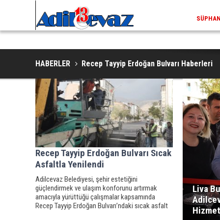
SÜPHAN 
HABERLER
Recep Tayyip Erdoğan Bulvarı Haberleri
Recep Tayyip Erdoğan Bulvarı Sıcak
Asfaltla Yenilendi
Adilcevaz Belediyesi, şehir estetiğini
Liva Bu
güçlendirmek ve ulaşım konforunu artırmak
amacıyla yürüttüğü çalışmalar kapsamında
Adilce
Recep Tayyip Erdoğan Bulvarı’ndaki sıcak asfalt
Hizmet
çalışmalarını tamamladı.