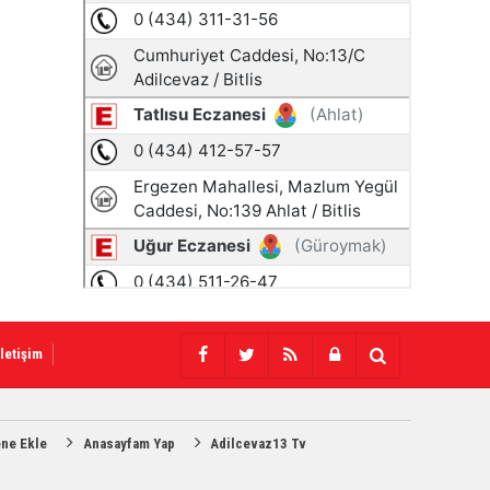
İletişim
ene Ekle
Anasayfam Yap
Adilcevaz13 Tv