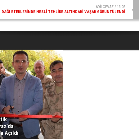
ADİLCEVAZ / 13:02
DAĞI ETEKLERINDE NESLI TEHLIKE ALTINDAKI VAŞAK GÖRÜNTÜLENDI
tik
vaz’da
e Açıldı