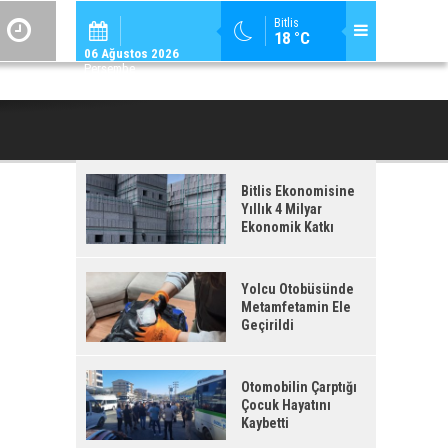
ADİLCEVAZ / 09:
Bitlis
18 °C
ADILCEVAZ ESKI KAYMAKAMLARINDAN MUSTAFA ÇIFTÇI İÇIŞLERI BAKANI OL
06 Ağustos 2026
Perşembe
Bitlis Ekonomisine
Yıllık 4 Milyar
Ekonomik Katkı
Yolcu Otobüsünde
Metamfetamin Ele
Geçirildi
Otomobilin Çarptığı
Çocuk Hayatını
Kaybetti