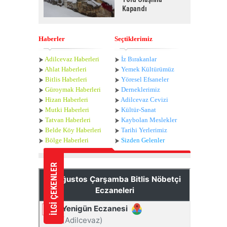
Kapandı
Haberler
Seçtiklerimiz
Adilcevaz Haberleri
İz Bırakanlar
Ahlat Haberle
ri
Yemek Kültürümüz
Bitlis Haberleri
Yöresel Efsaneler
Güroymak Haberleri
Derneklerimiz
Hizan Haberleri
Adilcevaz Cevizi
Mutki Haberleri
Kültür-Sanat
Tatvan Haberleri
Kaybolan Meslekler
Belde Köy Haberleri
Tarihi Yerlerimiz
Bölge Haberleri
Sizden Gelenler
İLGİ ÇEKENLER