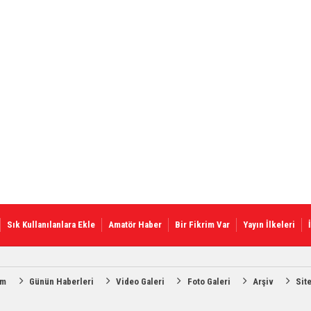
Sık Kullanılanlara Ekle
Amatör Haber
Bir Fikrim Var
Yayın İlkeleri
am
Günün Haberleri
Video Galeri
Foto Galeri
Arşiv
Sit