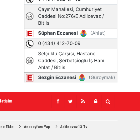
İletişim
ene Ekle
Anasayfam Yap
Adilcevaz13 Tv