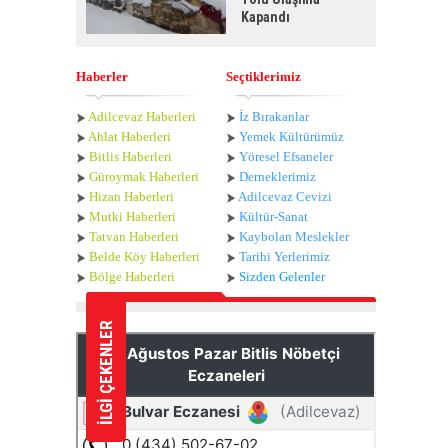
Kapandı
Haberler
Seçtiklerimiz
Adilcevaz Haberleri
İz Bırakanlar
Ahlat Haberle
ri
Yemek Kültürümüz
Bitlis Haberleri
Yöresel Efsaneler
Güroymak Haberleri
Derneklerimiz
Hizan Haberleri
Adilcevaz Cevizi
Mutki Haberleri
Kültür-Sanat
Tatvan Haberleri
Kaybolan Meslekler
Belde Köy Haberleri
Tarihi Yerlerimiz
Bölge Haberleri
Sizden Gelenler
İLGİ ÇEKENLER