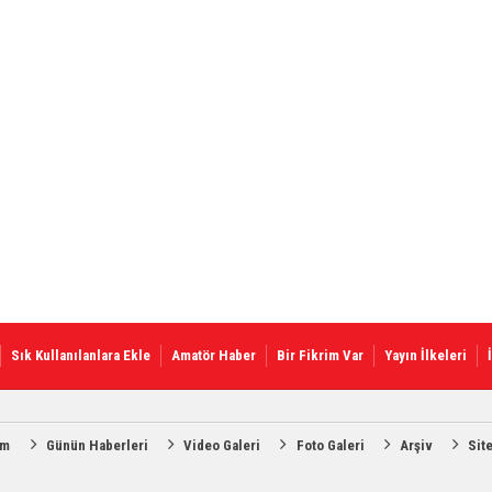
Sık Kullanılanlara Ekle
Amatör Haber
Bir Fikrim Var
Yayın İlkeleri
am
Günün Haberleri
Video Galeri
Foto Galeri
Arşiv
Sit