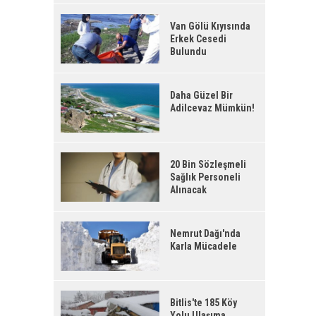
Van Gölü Kıyısında
Erkek Cesedi
Bulundu
Daha Güzel Bir
Adilcevaz Mümkün!
20 Bin Sözleşmeli
Sağlık Personeli
Alınacak
Nemrut Dağı'nda
Karla Mücadele
Bitlis'te 185 Köy
Yolu Ulaşıma