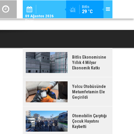
ADİLCEVAZ / 09:
Bitlis
29 °C
ADILCEVAZ ESKI KAYMAKAMLARINDAN MUSTAFA ÇIFTÇI İÇIŞLERI BAKANI OL
09 Ağustos 2026
Pazar
Bitlis Ekonomisine
Yıllık 4 Milyar
Ekonomik Katkı
Yolcu Otobüsünde
Metamfetamin Ele
Geçirildi
Otomobilin Çarptığı
Çocuk Hayatını
Kaybetti