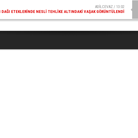
ADİLCEVAZ / 13:02
DAĞI ETEKLERINDE NESLI TEHLIKE ALTINDAKI VAŞAK GÖRÜNTÜLENDI